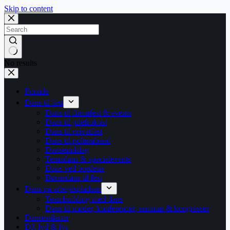
Skip to content
No results
Forside
Dans til fest
Dans til firmafest & events
Dans til julefrokost
Dans til privatfest
Dans til polterabend
Danseindslag
Temadans & specialevents
Dans ved bordene
Børnedans til fest
Dans på arbejdspladsen
Teambuilding med dans
Dans til møder, konferencer, seminar & kongresser
Dansestilarter
DJ, lyd & lys