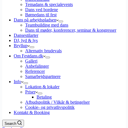
Temadans & specialevents
Dans ved bordene
Børnedans til fest
Dans på arbejdspladsen
Teambuilding med dans
Dans til møder, konferencer, seminar & kongresser
Dansestilarter
DJ, lyd & lys
Bryllup
Alternativ brudevals
Om Festdans.dk
Galleri
Anbefalinger
Referencer
Samarbejdspartnere
Info
Lokation & lokaler
Priser
Betaling
Afbudspolitik / Vilkår & betingelser
Cookie- og privatlivspolitik
Kontakt & Booking
Search