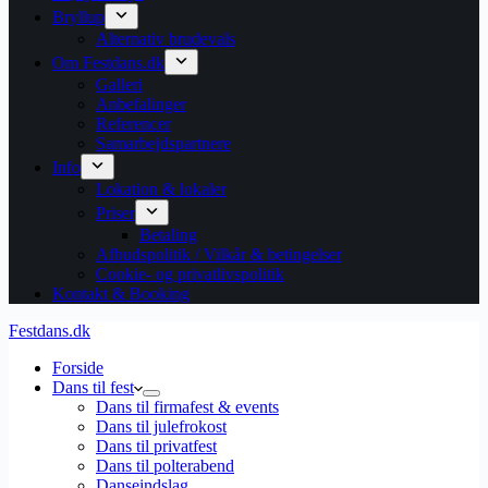
Bryllup
Alternativ brudevals
Om Festdans.dk
Galleri
Anbefalinger
Referencer
Samarbejdspartnere
Info
Lokation & lokaler
Priser
Betaling
Afbudspolitik / Vilkår & betingelser
Cookie- og privatlivspolitik
Kontakt & Booking
Festdans.dk
Forside
Dans til fest
Dans til firmafest & events
Dans til julefrokost
Dans til privatfest
Dans til polterabend
Danseindslag