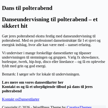
Dans til polterabend
Danseundervisning til polterabend – et
sikkert hit
Gør jeres polterabend ekstra festlig med danseundervisning til
polterabend. Med en professionel danseinstruktør får I et sjovt og
energisk indslag, hvor alle kan være med – uanset erfaring.
Vi underviser i mange forskellige dansestilarter og tilpasser
undervisningen til stemningen og gruppen. Vælg fx showdance,
burlesque, twerk, hip-hop, disco eller linedance – og få en oplevelse
fyldt med grin og god energi.
Bemærk: I sørger selv for lokale til undervisningen.
Læs mere om vores dansestilarter her
Kontakt os og få et uforpligtende tilbud på dans til jeres
polterabend
Kontakt os
Dansestilarter
Copyright © 2026 - WordPress Theme by
CreativeThemes