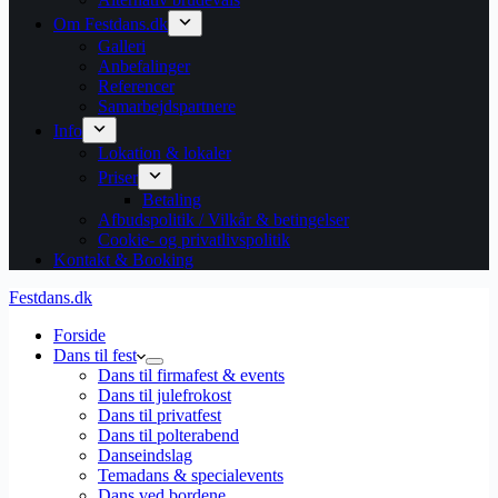
Om Festdans.dk
Galleri
Anbefalinger
Referencer
Samarbejdspartnere
Info
Lokation & lokaler
Priser
Betaling
Afbudspolitik / Vilkår & betingelser
Cookie- og privatlivspolitik
Kontakt & Booking
Festdans.dk
Forside
Dans til fest
Dans til firmafest & events
Dans til julefrokost
Dans til privatfest
Dans til polterabend
Danseindslag
Temadans & specialevents
Dans ved bordene