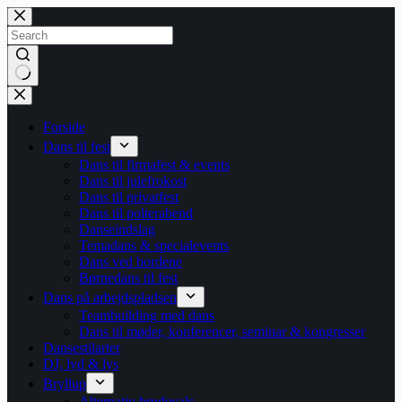
Skip
to
content
No
results
Forside
Dans til fest
Dans til firmafest & events
Dans til julefrokost
Dans til privatfest
Dans til polterabend
Danseindslag
Temadans & specialevents
Dans ved bordene
Børnedans til fest
Dans på arbejdspladsen
Teambuilding med dans
Dans til møder, konferencer, seminar & kongresser
Dansestilarter
DJ, lyd & lys
Bryllup
Alternativ brudevals