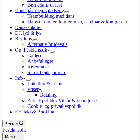
Børnedans til fest
Dans på arbejdspladsen
Teambuilding med dans
Dans til møder, konferencer, seminar & kongresser
Dansestilarter
DJ, lyd & lys
Bryllup
Alternativ brudevals
Om Festdans.dk
Galleri
Anbefalinger
Referencer
Samarbejdspartnere
Info
Lokation & lokaler
Priser
Betaling
Afbudspolitik / Vilkår & betingelser
Cookie- og privatlivspolitik
Kontakt & Booking
Search
Festdans.dk
Menu