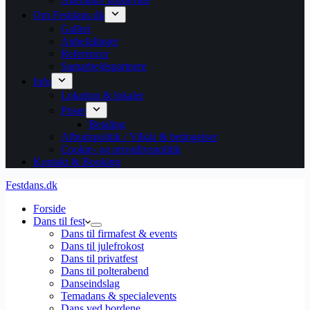
Om Festdans.dk
Galleri
Anbefalinger
Referencer
Samarbejdspartnere
Info
Lokation & lokaler
Priser
Betaling
Afbudspolitik / Vilkår & betingelser
Cookie- og privatlivspolitik
Kontakt & Booking
Festdans.dk
Forside
Dans til fest
Dans til firmafest & events
Dans til julefrokost
Dans til privatfest
Dans til polterabend
Danseindslag
Temadans & specialevents
Dans ved bordene