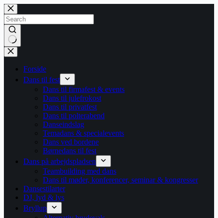
Skip
to
content
No
results
Forside
Dans til fest
Dans til firmafest & events
Dans til julefrokost
Dans til privatfest
Dans til polterabend
Danseindslag
Temadans & specialevents
Dans ved bordene
Børnedans til fest
Dans på arbejdspladsen
Teambuilding med dans
Dans til møder, konferencer, seminar & kongresser
Dansestilarter
DJ, lyd & lys
Bryllup
Alternativ brudevals