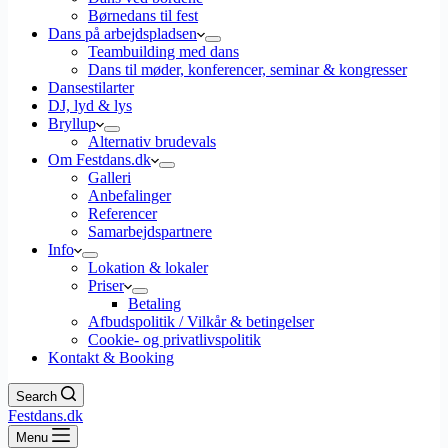
Børnedans til fest
Dans på arbejdspladsen
Teambuilding med dans
Dans til møder, konferencer, seminar & kongresser
Dansestilarter
DJ, lyd & lys
Bryllup
Alternativ brudevals
Om Festdans.dk
Galleri
Anbefalinger
Referencer
Samarbejdspartnere
Info
Lokation & lokaler
Priser
Betaling
Afbudspolitik / Vilkår & betingelser
Cookie- og privatlivspolitik
Kontakt & Booking
Search
Festdans.dk
Menu